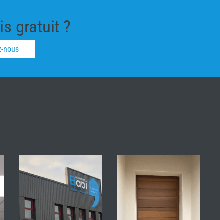
s gratuit ?
z-nous