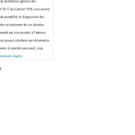
de distribution (gestion des
°78-17 du 6 janvier 1978, vous pouvez
 de portabilité, et d'opposition des
ipées au traitement de vos données
emande par voie postale, à l'adresse
vous pouvez introduire une réclamation
nnées à caractère personnel, vous
s
mentions légales
r