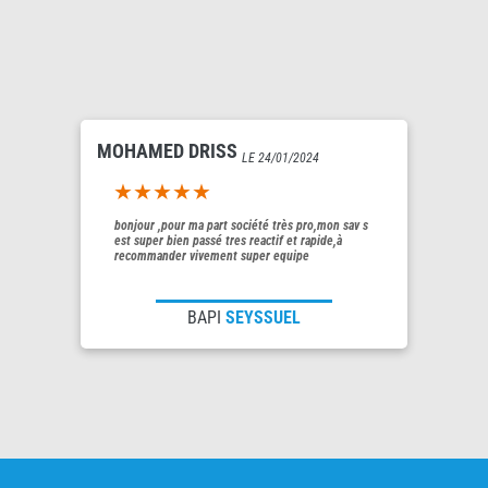
MOHAMED DRISS
LE 24/01/2024
5out of 5
bonjour ,pour ma part société très pro,mon sav s
est super bien passé tres reactif et rapide,à
recommander vivement super equipe
BAPI
SEYSSUEL