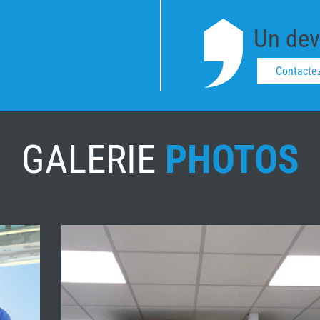
Un devi
5
Contacte
GALERIE
PHOTOS