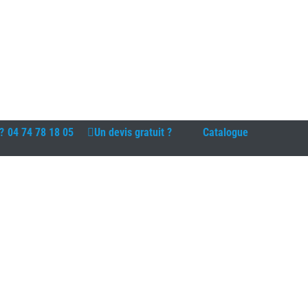
?
04 74 78 18 05
Un devis gratuit ?
Catalogue