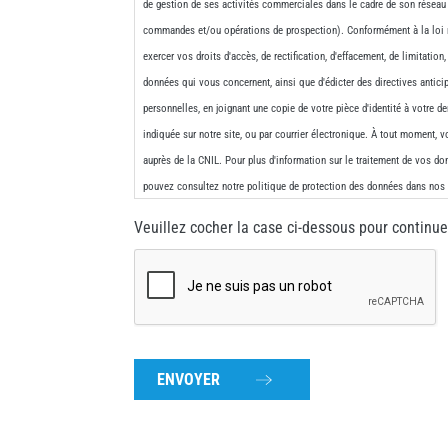
de gestion de ses activités commerciales dans le cadre de son réseau 
commandes et/ou opérations de prospection). Conformément à la loi n
exercer vos droits d'accès, de rectification, d'effacement, de limitation,
données qui vous concernent, ainsi que d'édicter des directives antic
personnelles, en joignant une copie de votre pièce d'identité à votre d
indiquée sur notre site, ou par courrier électronique. À tout moment, 
auprès de la CNIL. Pour plus d'information sur le traitement de vos do
pouvez consultez notre politique de protection des données dans no
Veuillez cocher la case ci-dessous pour continue