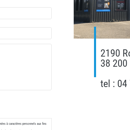
2190 R
38 200
tel : 0
nées à caractères personnels aux fins