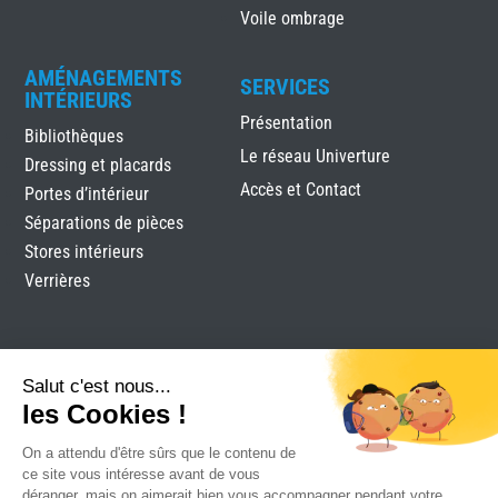
Voile ombrage
AMÉNAGEMENTS
SERVICES
INTÉRIEURS
Présentation
Bibliothèques
Le réseau Univerture
Dressing et placards
Accès et Contact
Portes d’intérieur
Séparations de pièces
Stores intérieurs
Verrières
Salut c'est nous...
les Cookies !
On a attendu d'être sûrs que le contenu de
BAPI
|
Mentions légales
|
Plan du site
|
Réalisation
ce site vous intéresse avant de vous
Attraptemps
déranger, mais on aimerait bien vous accompagner pendant votre