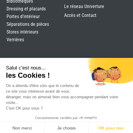
Bibliothèques
Le réseau Univerture
Dressing et placards
Accès et Contact
Portes d’intérieur
Séparations de pièces
Stores intérieurs
Verrières
Salut c'est nous...
les Cookies !
On a attendu d'être sûrs que le contenu de
BAPI
|
Mentions légales
|
Plan du site
|
Réalisation
ce site vous intéresse avant de vous
Attraptemps
déranger, mais on aimerait bien vous accompagner pendant votre
visite...
C'est OK pour vous ?
Consentements certifiés par
Non merci
Je choisis
OK pour moi
DEVIS
RDV
CONTACT