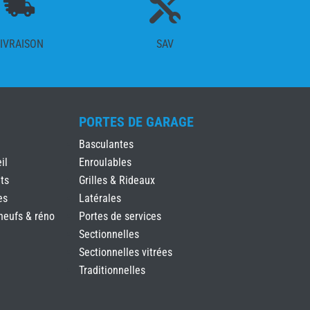

IVRAISON
SAV
PORTES DE GARAGE
Basculantes
il
Enroulables
ts
Grilles & Rideaux
es
Latérales
neufs & réno
Portes de services
Sectionnelles
Sectionnelles vitrées
Traditionnelles