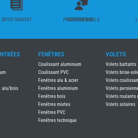

DEVIS GRATUIT
CONSEILS DE PROFESSIONNELS
L
ENTRÉES
FENÊTRES
VOLETS
Coulissant aluminium
Volets battants
ium
Coulissant PVC
Volets brise-sole
Fenêtres alu & acier
Volets coulissan
: alu/bois
Fenêtres aluminium
Volets persienn
Fenêtres bois
Volets roulants 
Fenêtres mixtes
Volets solaires
Fenêtres PVC
Fenêtres technique