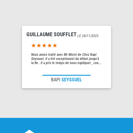
GUILLAUME SOUFFLET
LE 24/11/2023
5out of 5
Nous avons traité avec Mr Morel de Chez Bapi
Seyssuel. Il a été exceptionnel du début jusqu'à
la fin . Il a pris le temps de nous expliquer , con...
BAPI
SEYSSUEL