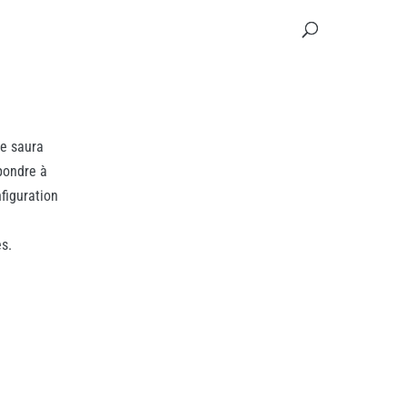
e saura
pondre à
figuration
s.