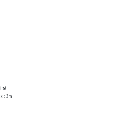
lité
x : 3m