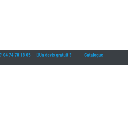
?
04 74 78 18 05
Un devis gratuit ?
Catalogue