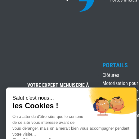
PORTAILS
Clôtures
Motorisation pour
VOTRE EXPERT MENUISERIE À
SEYSSUEL
Motorisation pour
Salut c'est nous...
Portails & clôture
les Cookies !
Portails Battants
Portails coulissan
On a attendu d'être sûrs que le contenu
de ce site vous intéresse avant de
vous déranger, mais on aimerait bien vous accompagner pendant
votre visite...