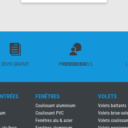

DEVIS GRATUIT
CONSEILS DE PROFESSIONNELS
L
ENTRÉES
FENÊTRES
VOLETS
Coulissant aluminium
Volets battants
ium
Coulissant PVC
Volets brise-sole
Fenêtres alu & acier
Volets coulissan
: alu/bois
Fenêtres aluminium
Volets persienn