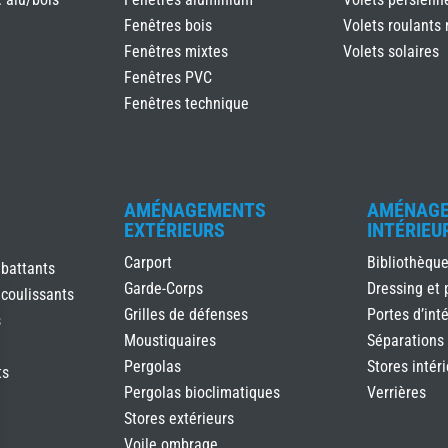
Fenêtres bois
Volets roulants 
Fenêtres mixtes
Volets solaires
Fenêtres PVC
Fenêtres technique
AMÉNAGEMENTS
AMÉNAG
EXTÉRIEURS
INTÉRIEU
Carport
Bibliothèqu
 battants
Garde-Corps
Dressing et 
 coulissants
Grilles de défenses
Portes d’inté
s
Moustiquaires
Séparations
Pergolas
Stores intér
ts
Pergolas bioclimatiques
Verrières
Stores extérieurs
Voile ombrage