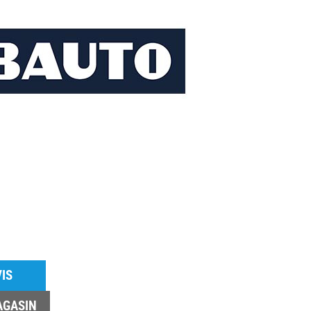
IS
AGASIN