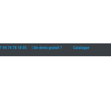
?
04 74 78 18 05
Un devis gratuit ?
Catalogue