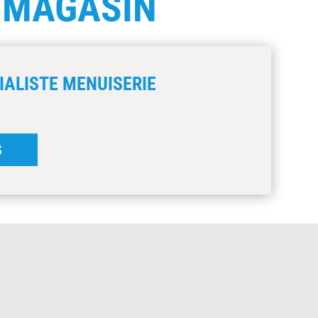
E
MAGASIN
IALISTE MENUISERIE
S