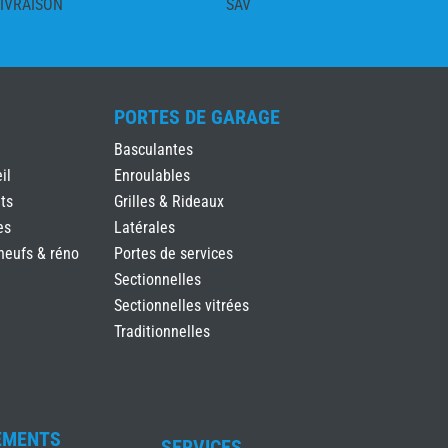
IVRAISON
SAV
PORTES DE GARAGE
Basculantes
il
Enroulables
ts
Grilles & Rideaux
es
Latérales
neufs & réno
Portes de services
Sectionnelles
Sectionnelles vitrées
Traditionnelles
EMENTS
SERVICES