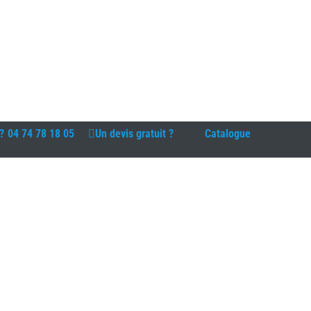
?
04 74 78 18 05
Un devis gratuit ?
Catalogue