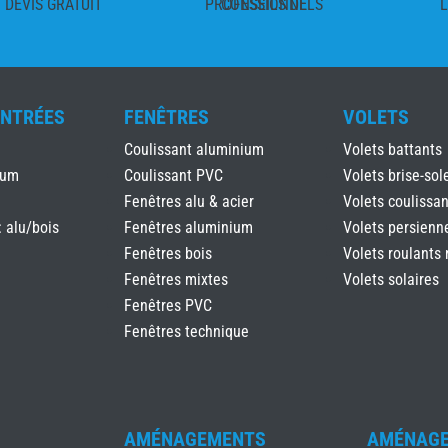
DEVIS GRATUIT
CONSEILS DE PROFESSIONNELS
L
ENTRÉES
FENÊTRES
VOLETS
Coulissant aluminium
Volets battants
ium
Coulissant PVC
Volets brise-sole
Fenêtres alu & acier
Volets coulissan
: alu/bois
Fenêtres aluminium
Volets persienn
Fenêtres bois
Volets roulants 
Fenêtres mixtes
Volets solaires
Fenêtres PVC
Fenêtres technique
AMÉNAGEMENTS
AMÉNAG